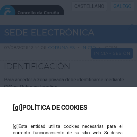
CASTELLANO
GALEGO
INICIO SEDE
SEDE ELECTRÓNICA
INICIO
07/08/2026 12:44:06
CORUNA.ES
>
INICIO
>
LOGIN
INICIAR SESIÓN
INFORMACIÓN PÚBLICA
IDENTIFICACIÓN
CARTAFOL CIDADÁN
Para acceder á zona privada debe identificarse mediante
Cl@ve. Pulse no logotipo
UTILIDADES
[gl]POLÍTICA DE COOKIES
AXUDA
[gl]Esta entidad utiliza cookies necesarias para el
correcto funcionamiento de su sitio web. Si desea