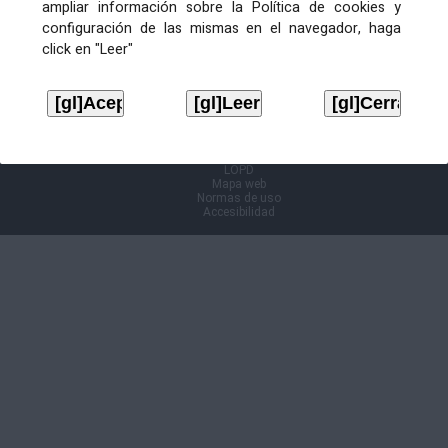
ampliar información sobre la Política de cookies y
configuración de las mismas en el navegador, haga
Información Cl@ve
click en "Leer"
Aviso legal
LOPD
Mapa web
Normas de uso
Accesibilidad