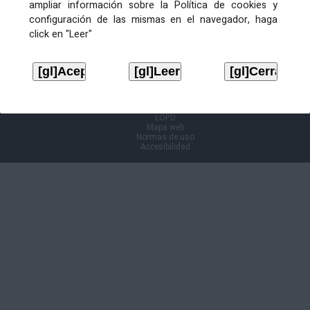
ampliar información sobre la Política de cookies y
configuración de las mismas en el navegador, haga
Información Cl@ve
click en "Leer"
Aviso legal
LOPD
Mapa web
Normas de uso
Accesibilidad