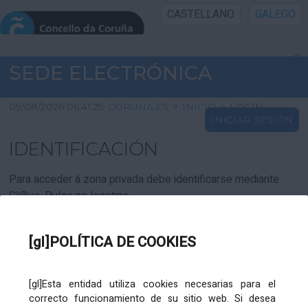
CASTELLANO
GALEGO
INICIO SEDE
SEDE ELECTRÓNICA
INICIO
09/08/2026 06:41:29
CORUNA.ES
>
INICIO
>
LOGIN
INICIAR SESIÓN
INFORMACIÓN PÚBLICA
IDENTIFICACIÓN
CARTAFOL CIDADÁN
Para acceder á zona privada debe identificarse mediante
Cl@ve. Pulse no logotipo
UTILIDADES
[gl]POLÍTICA DE COOKIES
AXUDA
[gl]Esta entidad utiliza cookies necesarias para el
correcto funcionamiento de su sitio web. Si desea