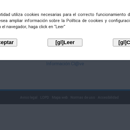
mediante Cl@ve. Pulse no logotipo
entidad utiliza cookies necesarias para el correcto funcionamiento d
esea ampliar información sobre la Política de cookies y configurac
 el navegador, haga click en "Leer"
Información Cl@ve
Aviso legal
LOPD
Mapa web
Normas de uso
Accesibilidad