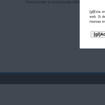
Para acceder á zona privada debe identificarse 
[gl]Esta 
web. Si d
mismas en