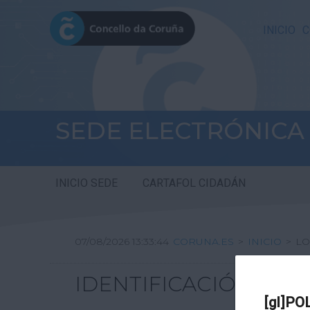
INICIO
C
SEDE ELECTRÓNICA
INICIO SEDE
CARTAFOL CIDADÁN
07/08/2026 13:33:44
CORUNA.ES
>
INICIO
>
LO
IDENTIFICACIÓN
[gl]PO