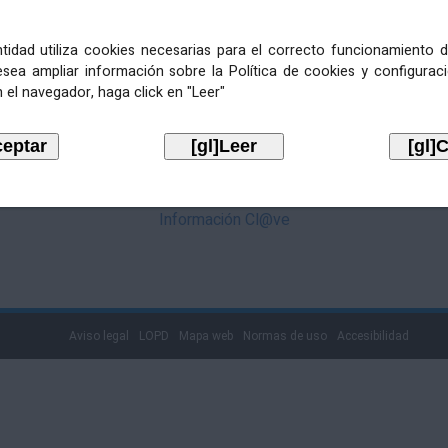
mediante Cl@ve. Pulse no logotipo
entidad utiliza cookies necesarias para el correcto funcionamiento d
esea ampliar información sobre la Política de cookies y configurac
 el navegador, haga click en "Leer"
Información Cl@ve
Aviso legal
LOPD
Mapa web
Normas de uso
Accesibilidad