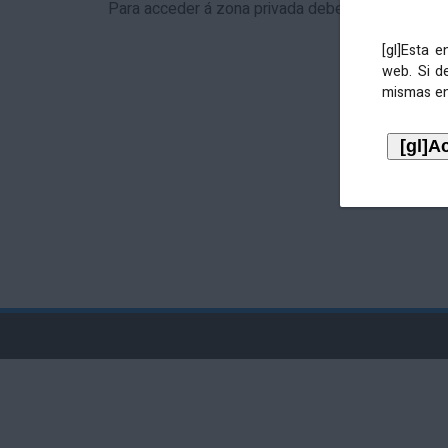
Para acceder á zona privada debe identificarse 
[gl]Esta 
web. Si d
mismas en