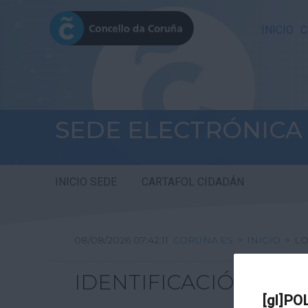
INICIO
C
SEDE ELECTRÓNICA
INICIO SEDE
CARTAFOL CIDADÁN
08/08/2026 07:42:11
CORUNA.ES
>
INICIO
>
LO
IDENTIFICACIÓN
[gl]PO