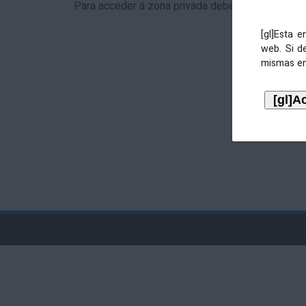
Para acceder á zona privada debe identificarse 
[gl]Esta 
web. Si d
mismas en