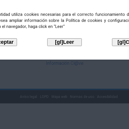
mediante Cl@ve. Pulse no logotipo
entidad utiliza cookies necesarias para el correcto funcionamiento d
esea ampliar información sobre la Política de cookies y configurac
 el navegador, haga click en "Leer"
Información Cl@ve
Aviso legal
LOPD
Mapa web
Normas de uso
Accesibilidad