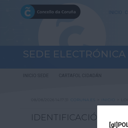
INICIO
C
SEDE ELECTRÓNICA
INICIO SEDE
CARTAFOL CIDADÁN
08/08/2026 14:17:31
CORUNA.ES
>
INICIO
>
LO
IDENTIFICACIÓN
[gl]PO