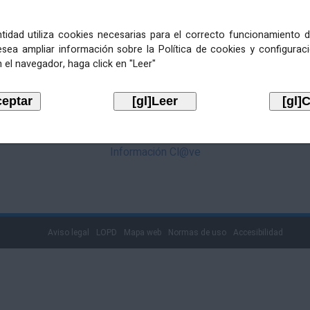
mediante Cl@ve. Pulse no logotipo
entidad utiliza cookies necesarias para el correcto funcionamiento d
esea ampliar información sobre la Política de cookies y configurac
 el navegador, haga click en "Leer"
Información Cl@ve
Aviso legal
LOPD
Mapa web
Normas de uso
Accesibilidad