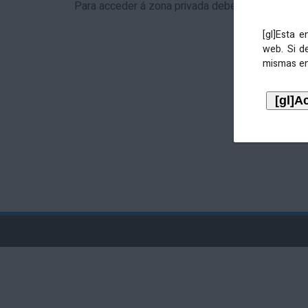
Para acceder á zona privada debe identificarse 
[gl]Esta 
web. Si d
mismas en