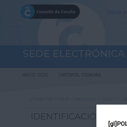
INICIO
C
SEDE ELECTRÓNICA
INICIO SEDE
CARTAFOL CIDADÁN
07/08/2026 17:40:37
CORUNA.ES
>
INICIO
>
LO
IDENTIFICACIÓN
[gl]PO