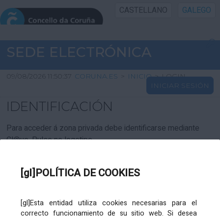
CASTELLANO
GALEGO
INICIO SEDE
SEDE ELECTRÓNICA
INICIO
09/08/2026 11:50:37
CORUNA.ES
>
INICIO
>
LOGIN
INICIAR SESIÓN
INFORMACIÓN PÚBLICA
IDENTIFICACIÓN
CARTAFOL CIDADÁN
Para acceder á zona privada debe identificarse mediante
Cl@ve. Pulse no logotipo
UTILIDADES
[gl]POLÍTICA DE COOKIES
AXUDA
[gl]Esta entidad utiliza cookies necesarias para el
correcto funcionamiento de su sitio web. Si desea