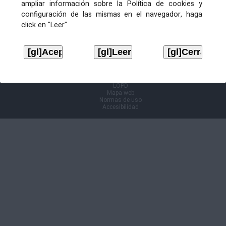
ampliar información sobre la Política de cookies y
configuración de las mismas en el navegador, haga
Información Cl@ve
click en "Leer"
Aviso legal
LOPD
Mapa web
Normas de uso
Accesibilidad