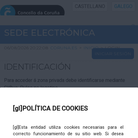
CASTELLANO
GALEGO
INICIO SEDE
SEDE ELECTRÓNICA
INICIO
06/08/2026 20:22:08
CORUNA.ES
>
INICIO
>
LOGIN
INICIAR SESIÓN
INFORMACIÓN PÚBLICA
IDENTIFICACIÓN
CARTAFOL CIDADÁN
Para acceder á zona privada debe identificarse mediante
Cl@ve. Pulse no logotipo
UTILIDADES
[gl]POLÍTICA DE COOKIES
AXUDA
[gl]Esta entidad utiliza cookies necesarias para el
correcto funcionamiento de su sitio web. Si desea