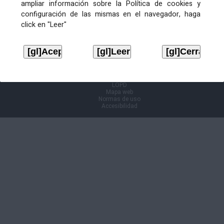
ampliar información sobre la Política de cookies y
configuración de las mismas en el navegador, haga
Información Cl@ve
click en "Leer"
Aviso legal
LOPD
Mapa web
Normas de uso
Accesibilidad