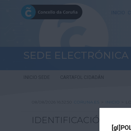
INICIO
C
SEDE ELECTRÓNICA
INICIO SEDE
CARTAFOL CIDADÁN
08/08/2026 16:32:50
CORUNA.ES
>
INICIO
>
L
IDENTIFICACIÓN
[gl]PO