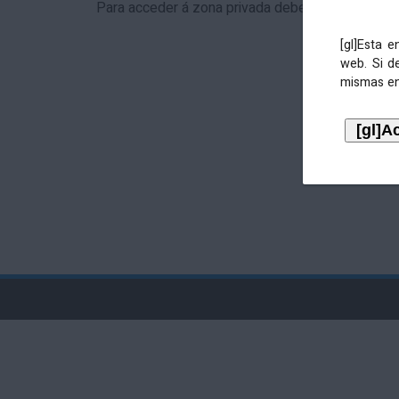
Para acceder á zona privada debe identificarse 
[gl]Esta 
web. Si d
mismas en