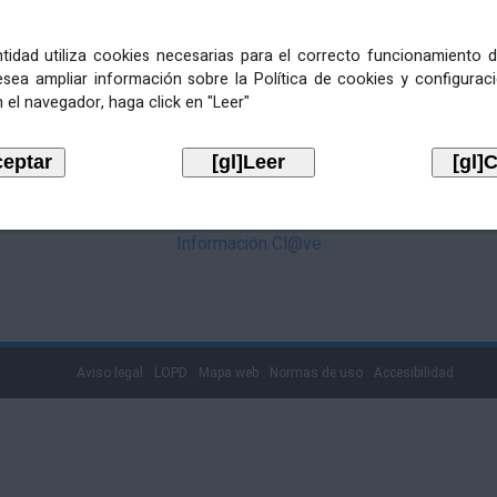
mediante Cl@ve. Pulse no logotipo
entidad utiliza cookies necesarias para el correcto funcionamiento d
esea ampliar información sobre la Política de cookies y configurac
 el navegador, haga click en "Leer"
Información Cl@ve
Aviso legal
LOPD
Mapa web
Normas de uso
Accesibilidad