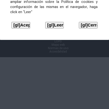
ampliar información sobre la Política de cookies y
configuración de las mismas en el navegador, haga
Información Cl@ve
click en "Leer"
Aviso legal
LOPD
Mapa web
Normas de uso
Accesibilidad