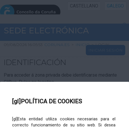
CASTELLANO
GALEGO
INICIO SEDE
SEDE ELECTRÓNICA
INICIO
09/08/2026 16:05:53
CORUNA.ES
>
INICIO
>
LOGIN
INICIAR SESIÓN
INFORMACIÓN PÚBLICA
IDENTIFICACIÓN
CARTAFOL CIDADÁN
Para acceder á zona privada debe identificarse mediante
Cl@ve. Pulse no logotipo
UTILIDADES
[gl]POLÍTICA DE COOKIES
AXUDA
[gl]Esta entidad utiliza cookies necesarias para el
correcto funcionamiento de su sitio web. Si desea