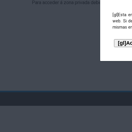
Para acceder á zona privada debe identificarse 
[gl]Esta 
web. Si d
mismas en