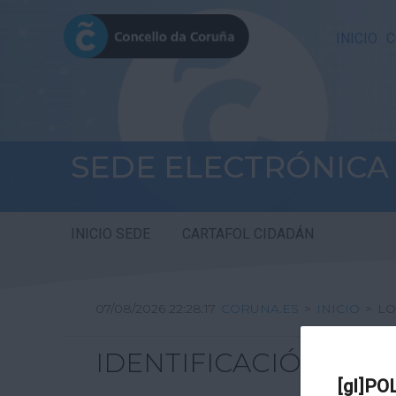
INICIO
C
SEDE ELECTRÓNICA
INICIO SEDE
CARTAFOL CIDADÁN
07/08/2026 22:28:17
CORUNA.ES
>
INICIO
>
LO
IDENTIFICACIÓN
[gl]PO