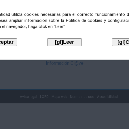
mediante Cl@ve. Pulse no logotipo
entidad utiliza cookies necesarias para el correcto funcionamiento d
esea ampliar información sobre la Política de cookies y configurac
 el navegador, haga click en "Leer"
Información Cl@ve
Aviso legal
LOPD
Mapa web
Normas de uso
Accesibilidad