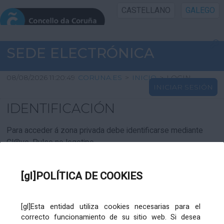
CASTELLANO
GALEGO
INICIO SEDE
SEDE ELECTRÓNICA
INICIO
08/08/2026 11:20:49
CORUNA.ES
>
INICIO
>
LOGIN
INICIAR SESIÓN
INFORMACIÓN PÚBLICA
IDENTIFICACIÓN
CARTAFOL CIDADÁN
Para acceder á zona privada debe identificarse mediante
Cl@ve. Pulse no logotipo
UTILIDADES
[gl]POLÍTICA DE COOKIES
AXUDA
[gl]Esta entidad utiliza cookies necesarias para el
correcto funcionamiento de su sitio web. Si desea