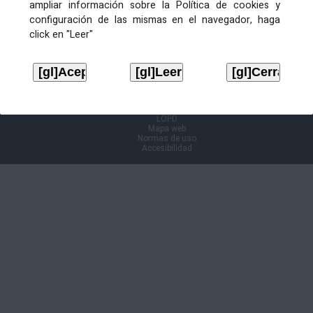
ampliar información sobre la Política de cookies y
configuración de las mismas en el navegador, haga
Información Cl@ve
click en "Leer"
Aviso legal
LOPD
Mapa web
Normas de uso
Accesibilidad