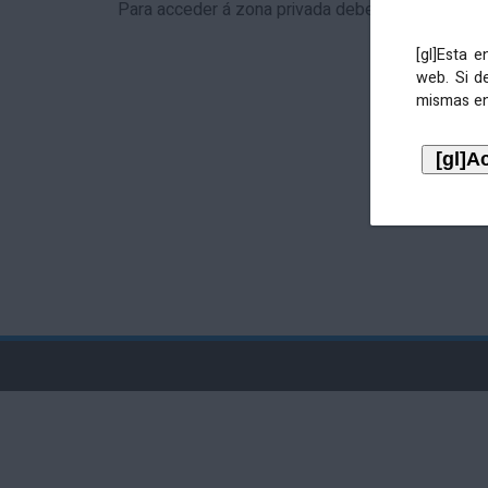
Para acceder á zona privada debe identificarse 
[gl]Esta 
web. Si d
mismas en