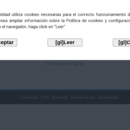
mediante Cl@ve. Pulse no logotipo
entidad utiliza cookies necesarias para el correcto funcionamiento d
esea ampliar información sobre la Política de cookies y configurac
 el navegador, haga click en "Leer"
Información Cl@ve
Aviso legal
LOPD
Mapa web
Normas de uso
Accesibilidad