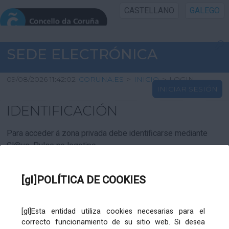
CASTELLANO
GALEGO
INICIO SEDE
SEDE ELECTRÓNICA
INICIO
09/08/2026 11:42:02
CORUNA.ES
>
INICIO
>
LOGIN
INICIAR SESIÓN
INFORMACIÓN PÚBLICA
IDENTIFICACIÓN
CARTAFOL CIDADÁN
Para acceder á zona privada debe identificarse mediante
Cl@ve. Pulse no logotipo
UTILIDADES
[gl]POLÍTICA DE COOKIES
AXUDA
[gl]Esta entidad utiliza cookies necesarias para el
correcto funcionamiento de su sitio web. Si desea