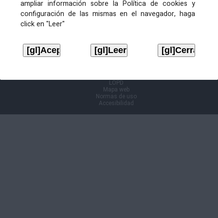
ampliar información sobre la Política de cookies y
configuración de las mismas en el navegador, haga
Información Cl@ve
click en "Leer"
Aviso legal
LOPD
Mapa web
Normas de uso
Accesibilidad