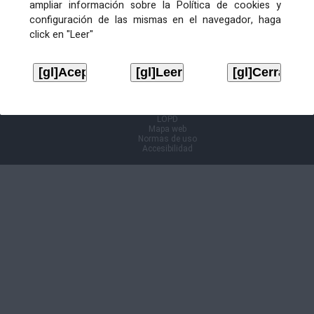
ampliar información sobre la Política de cookies y
configuración de las mismas en el navegador, haga
Información Cl@ve
click en "Leer"
Aviso legal
LOPD
Mapa web
Normas de uso
Accesibilidad