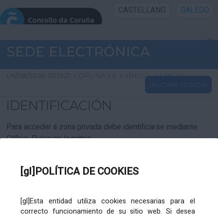
CASTELLANO
GALEGO
INICIO SEDE
SEDE ELECTRÓNICA
INICIO
06/08/2026 05:15:21
CORUNA.ES
>
INICIO
>
LOGIN
INICIAR SESIÓN
INFORMACIÓN PÚBLICA
IDENTIFICACIÓN
CARTAFOL CIDADÁN
Para acceder á zona privada debe identificarse mediante
Cl@ve. Pulse no logotipo
UTILIDADES
[gl]POLÍTICA DE COOKIES
AXUDA
[gl]Esta entidad utiliza cookies necesarias para el
correcto funcionamiento de su sitio web. Si desea