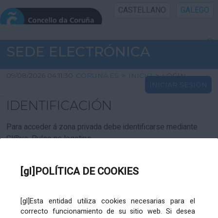
CASTELLANO
GALEGO
INICIO SEDE
SEDE ELECTRÓNICA
INICIO
09/08/2026 04:11:30
CORUNA.ES
>
INICIO
>
LOGIN
INICIAR SESIÓN
INFORMACIÓN PÚBLICA
IDENTIFICACIÓN
CARTAFOL CIDADÁN
Para acceder á zona privada debe identificarse mediante
Cl@ve. Pulse no logotipo
UTILIDADES
[gl]POLÍTICA DE COOKIES
AXUDA
[gl]Esta entidad utiliza cookies necesarias para el
correcto funcionamiento de su sitio web. Si desea