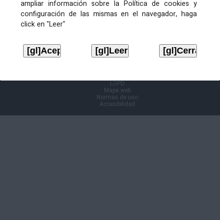
ampliar información sobre la Política de cookies y
configuración de las mismas en el navegador, haga
Información Cl@ve
click en "Leer"
Aviso legal
LOPD
Mapa web
Normas de uso
Accesibilidad