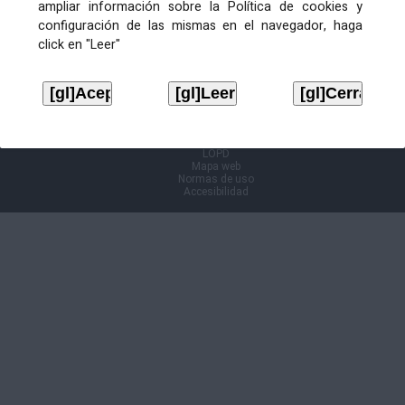
ampliar información sobre la Política de cookies y
configuración de las mismas en el navegador, haga
Información Cl@ve
click en "Leer"
Aviso legal
LOPD
Mapa web
Normas de uso
Accesibilidad