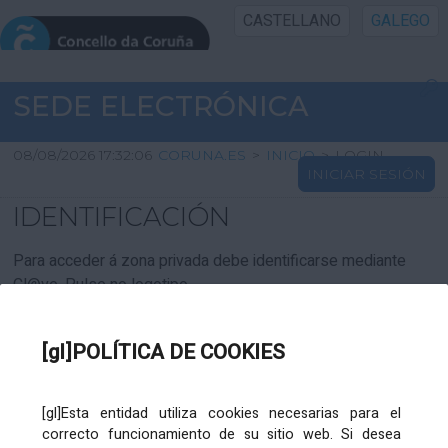
CASTELLANO
GALEGO
INICIO SEDE
SEDE ELECTRÓNICA
INICIO
08/08/2026 17:32:06
CORUNA.ES
>
INICIO
>
LOGIN
INICIAR SESIÓN
INFORMACIÓN PÚBLICA
IDENTIFICACIÓN
CARTAFOL CIDADÁN
Para acceder á zona privada debe identificarse mediante
Cl@ve. Pulse no logotipo
UTILIDADES
[gl]POLÍTICA DE COOKIES
AXUDA
[gl]Esta entidad utiliza cookies necesarias para el
correcto funcionamiento de su sitio web. Si desea