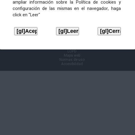
ampliar información sobre la Política de cookies y
configuración de las mismas en el navegador, haga
Información Cl@ve
click en "Leer"
Aviso legal
LOPD
Mapa web
Normas de uso
Accesibilidad