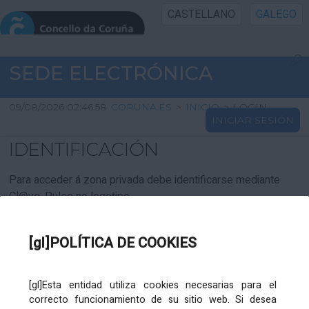
CASTELLANO
GALEGO
INICIO SEDE
SEDE ELECTRÓNICA
INICIO
09/08/2026 02:46:58
CORUNA.ES
>
INICIO
>
LOGIN
INICIAR SESIÓN
INFORMACIÓN PÚBLICA
IDENTIFICACIÓN
CARTAFOL CIDADÁN
Para acceder á zona privada debe identificarse mediante
Cl@ve. Pulse no logotipo
UTILIDADES
[gl]POLÍTICA DE COOKIES
AXUDA
[gl]Esta entidad utiliza cookies necesarias para el
correcto funcionamiento de su sitio web. Si desea