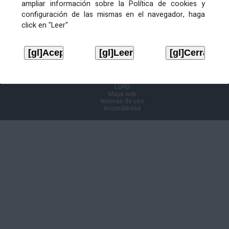
ampliar información sobre la Política de cookies y
configuración de las mismas en el navegador, haga
Información Cl@ve
click en "Leer"
Aviso legal
LOPD
Mapa web
Normas de uso
Accesibilidad