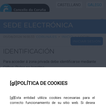
CASTELLANO
GALEGO
INICIO SEDE
SEDE ELECTRÓNICA
INICIO
09/08/2026 16:55:33
CORUNA.ES
>
INICIO
>
LOGIN
INICIAR SESIÓN
INFORMACIÓN PÚBLICA
IDENTIFICACIÓN
CARTAFOL CIDADÁN
Para acceder á zona privada debe identificarse mediante
Cl@ve. Pulse no logotipo
UTILIDADES
[gl]POLÍTICA DE COOKIES
AXUDA
[gl]Esta entidad utiliza cookies necesarias para el
correcto funcionamiento de su sitio web. Si desea