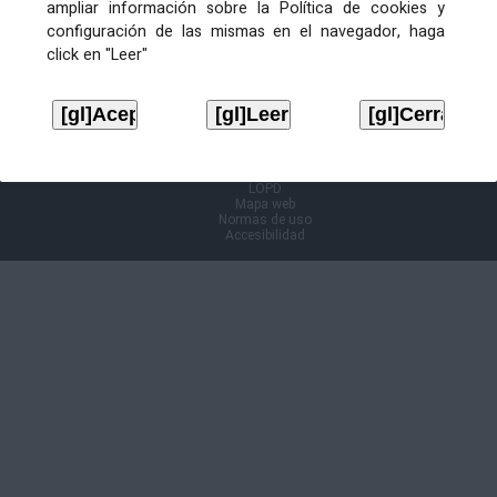
ampliar información sobre la Política de cookies y
configuración de las mismas en el navegador, haga
Información Cl@ve
click en "Leer"
Aviso legal
LOPD
Mapa web
Normas de uso
Accesibilidad