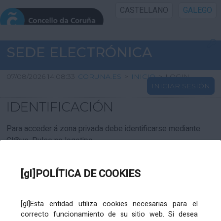
CASTELLANO
GALEGO
INICIO SEDE
SEDE ELECTRÓNICA
INICIO
07/08/2026 14:08:33
CORUNA.ES
>
INICIO
>
LOGIN
INICIAR SESIÓN
INFORMACIÓN PÚBLICA
IDENTIFICACIÓN
CARTAFOL CIDADÁN
Para acceder á zona privada debe identificarse mediante
Cl@ve. Pulse no logotipo
UTILIDADES
[gl]POLÍTICA DE COOKIES
AXUDA
[gl]Esta entidad utiliza cookies necesarias para el
correcto funcionamiento de su sitio web. Si desea