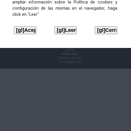
ampliar información sobre la Política de cookies y
configuración de las mismas en el navegador, haga
Información Cl@ve
click en "Leer"
Aviso legal
LOPD
Mapa web
Normas de uso
Accesibilidad