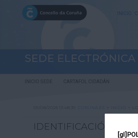
INICIO
C
SEDE ELECTRÓNICA
INICIO SEDE
CARTAFOL CIDADÁN
09/08/2026 13:48:39
CORUNA.ES
>
INICIO
>
L
IDENTIFICACIÓN
[gl]PO