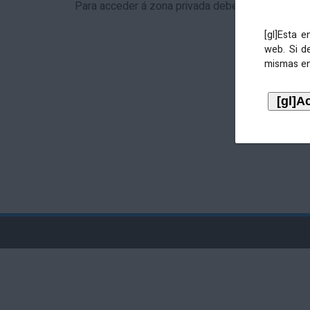
Para acceder á zona privada debe identificarse 
[gl]Esta 
web. Si d
mismas en