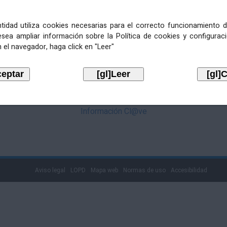
mediante Cl@ve. Pulse no logotipo
entidad utiliza cookies necesarias para el correcto funcionamiento d
esea ampliar información sobre la Política de cookies y configurac
 el navegador, haga click en "Leer"
Información Cl@ve
Aviso legal
LOPD
Mapa web
Normas de uso
Accesibilidad