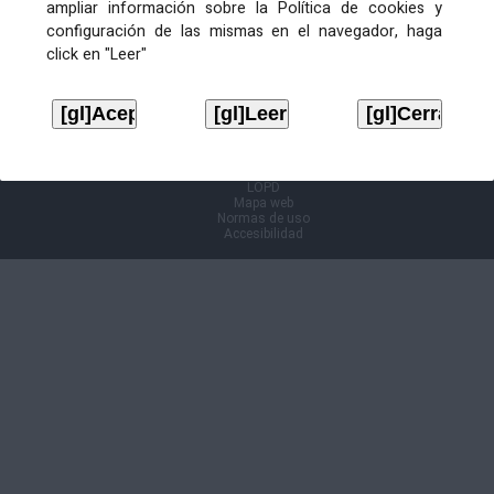
ampliar información sobre la Política de cookies y
configuración de las mismas en el navegador, haga
Información Cl@ve
click en "Leer"
Aviso legal
LOPD
Mapa web
Normas de uso
Accesibilidad