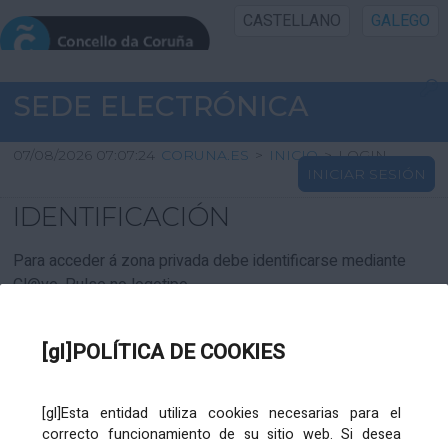
CASTELLANO
GALEGO
INICIO SEDE
SEDE ELECTRÓNICA
INICIO
07/08/2026 07:07:24
CORUNA.ES
>
INICIO
>
LOGIN
INICIAR SESIÓN
INFORMACIÓN PÚBLICA
IDENTIFICACIÓN
CARTAFOL CIDADÁN
Para acceder á zona privada debe identificarse mediante
Cl@ve. Pulse no logotipo
UTILIDADES
[gl]POLÍTICA DE COOKIES
AXUDA
[gl]Esta entidad utiliza cookies necesarias para el
correcto funcionamiento de su sitio web. Si desea