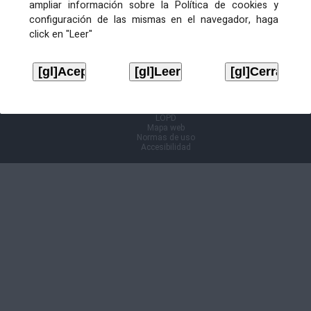
ampliar información sobre la Política de cookies y
configuración de las mismas en el navegador, haga
Información Cl@ve
click en "Leer"
Aviso legal
LOPD
Mapa web
Normas de uso
Accesibilidad