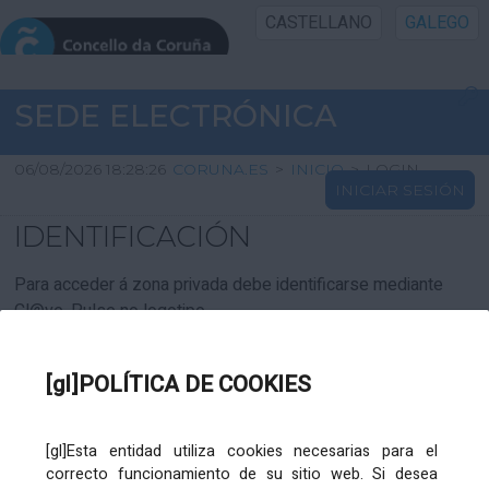
CASTELLANO
GALEGO
INICIO SEDE
SEDE ELECTRÓNICA
INICIO
06/08/2026 18:28:26
CORUNA.ES
>
INICIO
>
LOGIN
INICIAR SESIÓN
INFORMACIÓN PÚBLICA
IDENTIFICACIÓN
CARTAFOL CIDADÁN
Para acceder á zona privada debe identificarse mediante
Cl@ve. Pulse no logotipo
UTILIDADES
[gl]POLÍTICA DE COOKIES
AXUDA
[gl]Esta entidad utiliza cookies necesarias para el
correcto funcionamiento de su sitio web. Si desea