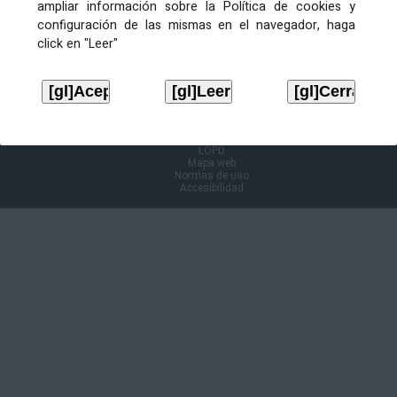
ampliar información sobre la Política de cookies y
configuración de las mismas en el navegador, haga
Información Cl@ve
click en "Leer"
Aviso legal
LOPD
Mapa web
Normas de uso
Accesibilidad