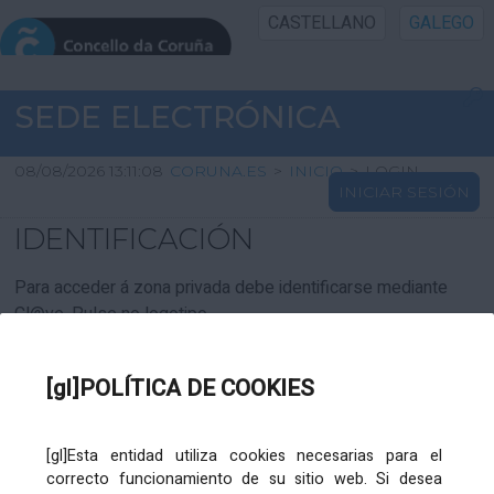
CASTELLANO
GALEGO
INICIO SEDE
SEDE ELECTRÓNICA
INICIO
08/08/2026 13:11:08
CORUNA.ES
>
INICIO
>
LOGIN
INICIAR SESIÓN
INFORMACIÓN PÚBLICA
IDENTIFICACIÓN
CARTAFOL CIDADÁN
Para acceder á zona privada debe identificarse mediante
Cl@ve. Pulse no logotipo
UTILIDADES
[gl]POLÍTICA DE COOKIES
AXUDA
[gl]Esta entidad utiliza cookies necesarias para el
correcto funcionamiento de su sitio web. Si desea