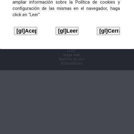
ampliar información sobre la Política de cookies y
configuración de las mismas en el navegador, haga
Información Cl@ve
click en "Leer"
Aviso legal
LOPD
Mapa web
Normas de uso
Accesibilidad