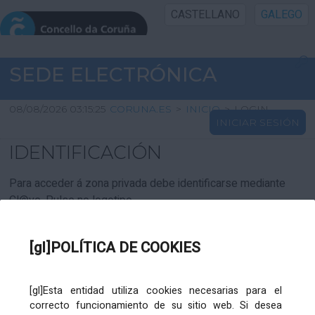
CASTELLANO
GALEGO
INICIO SEDE
SEDE ELECTRÓNICA
INICIO
08/08/2026 03:15:25
CORUNA.ES
>
INICIO
>
LOGIN
INICIAR SESIÓN
INFORMACIÓN PÚBLICA
IDENTIFICACIÓN
CARTAFOL CIDADÁN
Para acceder á zona privada debe identificarse mediante
Cl@ve. Pulse no logotipo
UTILIDADES
[gl]POLÍTICA DE COOKIES
AXUDA
[gl]Esta entidad utiliza cookies necesarias para el
correcto funcionamiento de su sitio web. Si desea