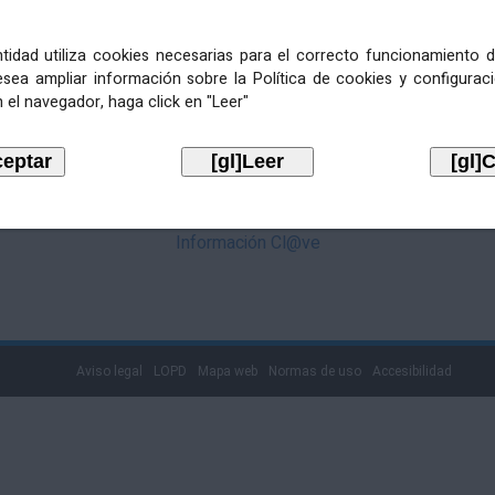
mediante Cl@ve. Pulse no logotipo
entidad utiliza cookies necesarias para el correcto funcionamiento d
esea ampliar información sobre la Política de cookies y configurac
 el navegador, haga click en "Leer"
Información Cl@ve
Aviso legal
LOPD
Mapa web
Normas de uso
Accesibilidad