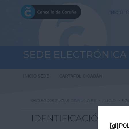
INICIO
C
SEDE ELECTRÓNICA
INICIO SEDE
CARTAFOL CIDADÁN
06/08/2026 21:47:16
CORUNA.ES
>
INICIO
>
LO
IDENTIFICACIÓN
[gl]PO