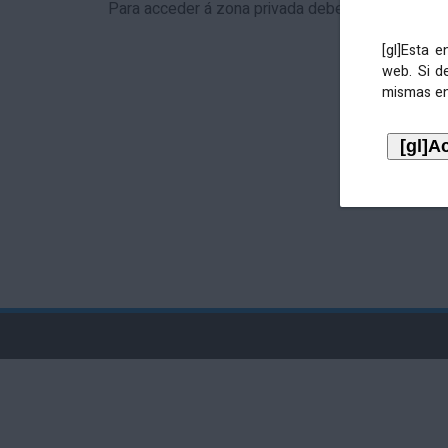
Para acceder á zona privada debe identificarse 
[gl]Esta 
web. Si d
mismas en