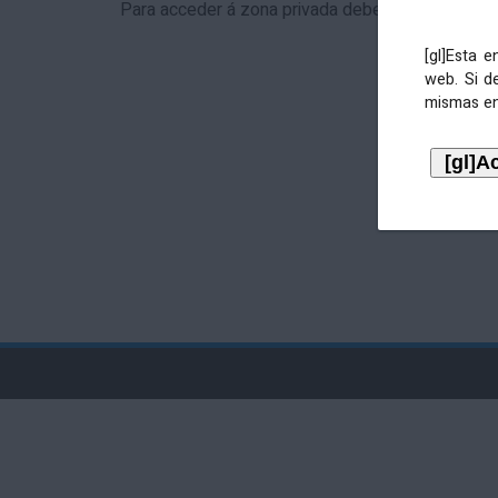
Para acceder á zona privada debe identificarse 
[gl]Esta 
web. Si d
mismas en