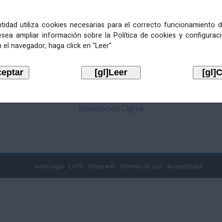
mediante Cl@ve. Pulse no logotipo
entidad utiliza cookies necesarias para el correcto funcionamiento d
esea ampliar información sobre la Política de cookies y configurac
 el navegador, haga click en "Leer"
Información Cl@ve
Aviso legal
LOPD
Mapa web
Normas de uso
Accesibilidad