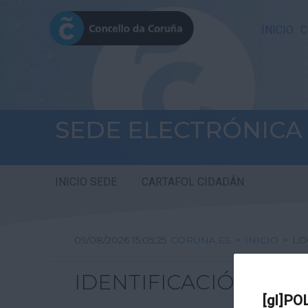
INICIO
C
SEDE ELECTRÓNICA
INICIO SEDE
CARTAFOL CIDADÁN
09/08/2026 15:05:25
CORUNA.ES
>
INICIO
>
LO
IDENTIFICACIÓN
[gl]PO