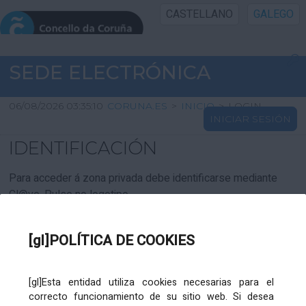
CASTELLANO
GALEGO
INICIO SEDE
SEDE ELECTRÓNICA
INICIO
06/08/2026 03:35:10
CORUNA.ES
>
INICIO
>
LOGIN
INICIAR SESIÓN
INFORMACIÓN PÚBLICA
IDENTIFICACIÓN
CARTAFOL CIDADÁN
Para acceder á zona privada debe identificarse mediante
Cl@ve. Pulse no logotipo
UTILIDADES
[gl]POLÍTICA DE COOKIES
AXUDA
[gl]Esta entidad utiliza cookies necesarias para el
correcto funcionamiento de su sitio web. Si desea