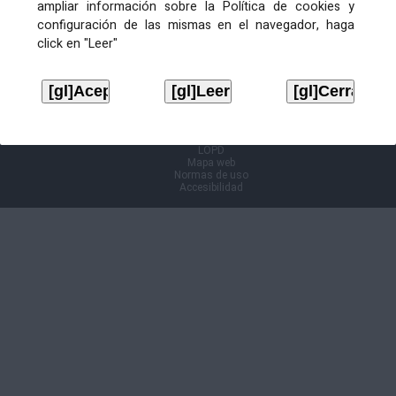
ampliar información sobre la Política de cookies y
configuración de las mismas en el navegador, haga
Información Cl@ve
click en "Leer"
Aviso legal
LOPD
Mapa web
Normas de uso
Accesibilidad