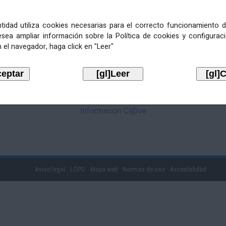
mediante Cl@ve. Pulse no logotipo
entidad utiliza cookies necesarias para el correcto funcionamiento d
esea ampliar información sobre la Política de cookies y configurac
 el navegador, haga click en "Leer"
Información Cl@ve
Aviso legal
LOPD
Mapa web
Normas de uso
Accesibilidad