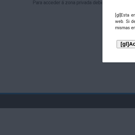
Para acceder á zona privada debe identificarse 
[gl]Esta 
web. Si d
mismas en