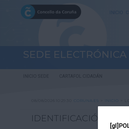
INICIO
C
SEDE ELECTRÓNICA
INICIO SEDE
CARTAFOL CIDADÁN
08/08/2026 10:29:30
CORUNA.ES
>
INICIO
>
L
IDENTIFICACIÓN
[gl]PO