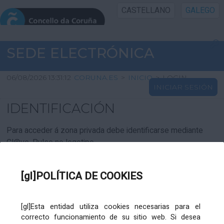
CASTELLANO
GALEGO
INICIO SEDE
SEDE ELECTRÓNICA
INICIO
06/08/2026 13:31:12
CORUNA.ES
>
INICIO
>
LOGIN
INICIAR SESIÓN
INFORMACIÓN PÚBLICA
IDENTIFICACIÓN
CARTAFOL CIDADÁN
Para acceder á zona privada debe identificarse mediante
Cl@ve. Pulse no logotipo
UTILIDADES
[gl]POLÍTICA DE COOKIES
AXUDA
[gl]Esta entidad utiliza cookies necesarias para el
correcto funcionamiento de su sitio web. Si desea