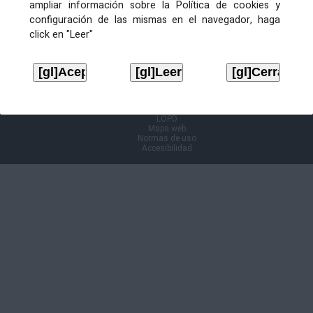
ampliar información sobre la Política de cookies y
configuración de las mismas en el navegador, haga
Información Cl@ve
click en "Leer"
Aviso legal
LOPD
Mapa web
Normas de uso
Accesibilidad