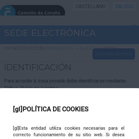
CASTELLANO
GALEGO
INICIO SEDE
SEDE ELECTRÓNICA
INICIO
10/08/2026 12:13:26
CORUNA.ES
>
INICIO
>
LOGIN
INICIAR SESIÓN
INFORMACIÓN PÚBLICA
IDENTIFICACIÓN
CARTAFOL CIDADÁN
Para acceder á zona privada debe identificarse mediante
Cl@ve. Pulse no logotipo
UTILIDADES
[gl]POLÍTICA DE COOKIES
AXUDA
[gl]Esta entidad utiliza cookies necesarias para el
correcto funcionamiento de su sitio web. Si desea