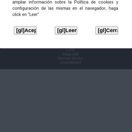
ampliar información sobre la Política de cookies y
configuración de las mismas en el navegador, haga
Información Cl@ve
click en "Leer"
Aviso legal
LOPD
Mapa web
Normas de uso
Accesibilidad