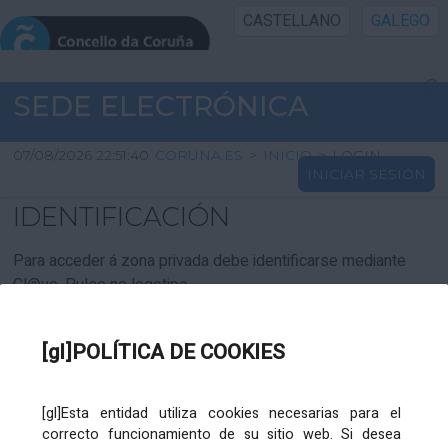
CASTELLANO
GALEGO
INICIO SEDE
SEDE ELECTRÓNICA
INICIO
07/08/2026 22:51:40
CORUNA.ES
>
INICIO
>
LOGIN
INICIAR SESIÓN
INFORMACIÓN PÚBLICA
IDENTIFICACIÓN
CARTAFOL CIDADÁN
Para acceder á zona privada debe identificarse mediante
Cl@ve. Pulse no logotipo
UTILIDADES
[gl]POLÍTICA DE COOKIES
AXUDA
[gl]Esta entidad utiliza cookies necesarias para el
correcto funcionamiento de su sitio web. Si desea