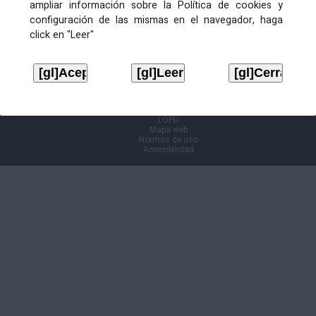
ampliar información sobre la Política de cookies y
configuración de las mismas en el navegador, haga
Información Cl@ve
click en "Leer"
Aviso legal
LOPD
Mapa web
Normas de uso
Accesibilidad