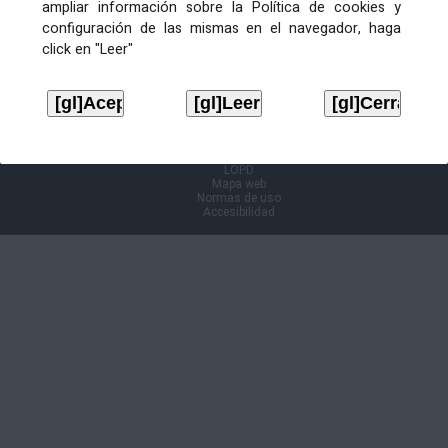
ampliar información sobre la Política de cookies y
configuración de las mismas en el navegador, haga
Información Cl@ve
click en "Leer"
Aviso legal
LOPD
Mapa web
Normas de uso
Accesibilidad