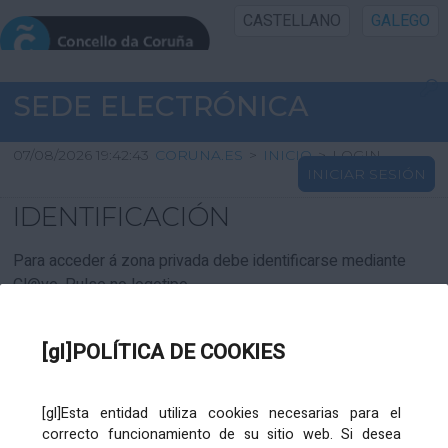
CASTELLANO
GALEGO
INICIO SEDE
SEDE ELECTRÓNICA
INICIO
07/08/2026 19:42:43
CORUNA.ES
>
INICIO
>
LOGIN
INICIAR SESIÓN
INFORMACIÓN PÚBLICA
IDENTIFICACIÓN
CARTAFOL CIDADÁN
Para acceder á zona privada debe identificarse mediante
Cl@ve. Pulse no logotipo
UTILIDADES
[gl]POLÍTICA DE COOKIES
AXUDA
[gl]Esta entidad utiliza cookies necesarias para el
correcto funcionamiento de su sitio web. Si desea