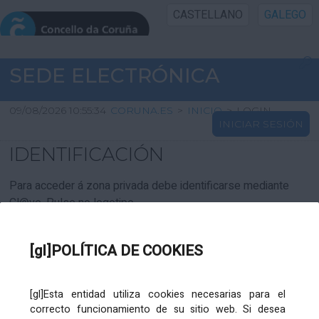
CASTELLANO
GALEGO
INICIO SEDE
SEDE ELECTRÓNICA
INICIO
09/08/2026 10:55:34
CORUNA.ES
>
INICIO
>
LOGIN
INICIAR SESIÓN
INFORMACIÓN PÚBLICA
IDENTIFICACIÓN
CARTAFOL CIDADÁN
Para acceder á zona privada debe identificarse mediante
Cl@ve. Pulse no logotipo
UTILIDADES
[gl]POLÍTICA DE COOKIES
AXUDA
[gl]Esta entidad utiliza cookies necesarias para el
correcto funcionamiento de su sitio web. Si desea