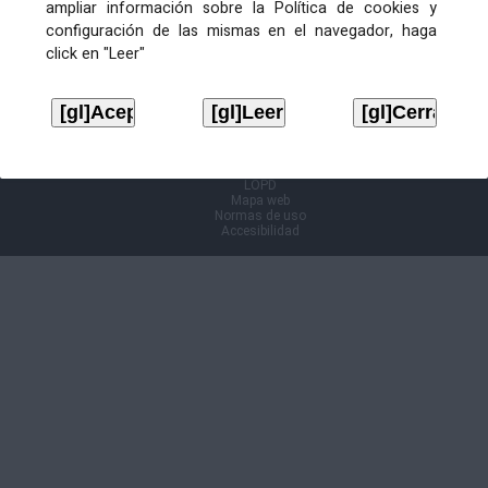
ampliar información sobre la Política de cookies y
configuración de las mismas en el navegador, haga
Información Cl@ve
click en "Leer"
Aviso legal
LOPD
Mapa web
Normas de uso
Accesibilidad