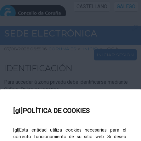
CASTELLANO
GALEGO
INICIO SEDE
SEDE ELECTRÓNICA
INICIO
07/08/2026 06:59:16
CORUNA.ES
>
INICIO
>
LOGIN
INICIAR SESIÓN
INFORMACIÓN PÚBLICA
IDENTIFICACIÓN
CARTAFOL CIDADÁN
Para acceder á zona privada debe identificarse mediante
Cl@ve. Pulse no logotipo
UTILIDADES
[gl]POLÍTICA DE COOKIES
AXUDA
[gl]Esta entidad utiliza cookies necesarias para el
correcto funcionamiento de su sitio web. Si desea