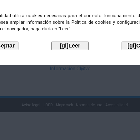
mediante Cl@ve. Pulse no logotipo
entidad utiliza cookies necesarias para el correcto funcionamiento d
esea ampliar información sobre la Política de cookies y configurac
 el navegador, haga click en "Leer"
Información Cl@ve
Aviso legal
LOPD
Mapa web
Normas de uso
Accesibilidad