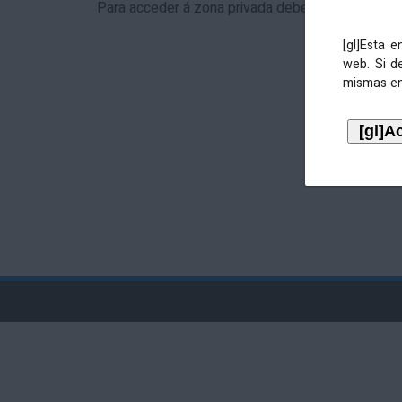
Para acceder á zona privada debe identificarse 
[gl]Esta 
web. Si d
mismas en