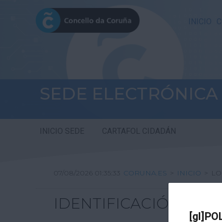
INICIO
C
SEDE ELECTRÓNICA
INICIO SEDE
CARTAFOL CIDADÁN
07/08/2026 01:35:33
CORUNA.ES
>
INICIO
>
LO
IDENTIFICACIÓN
[gl]PO