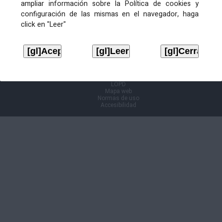
ampliar información sobre la Política de cookies y
configuración de las mismas en el navegador, haga
Información Cl@ve
click en "Leer"
Aviso legal
LOPD
Mapa web
Normas de uso
Accesibilidad