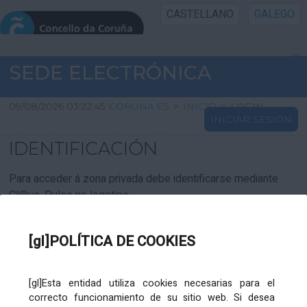
CASTELLANO
GALEGO
INICIO SEDE
SEDE ELECTRÓNICA
INICIO
09/08/2026 03:22:45
CORUNA.ES
>
INICIO
>
LOGIN
INICIAR SESIÓN
INFORMACIÓN PÚBLICA
IDENTIFICACIÓN
CARTAFOL CIDADÁN
Para acceder á zona privada debe identificarse mediante
Cl@ve. Pulse no logotipo
UTILIDADES
[gl]POLÍTICA DE COOKIES
AXUDA
[gl]Esta entidad utiliza cookies necesarias para el
correcto funcionamiento de su sitio web. Si desea