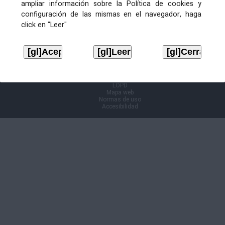
ampliar información sobre la Política de cookies y
configuración de las mismas en el navegador, haga
Información Cl@ve
click en "Leer"
Aviso legal
LOPD
Mapa web
Normas de uso
Accesibilidad