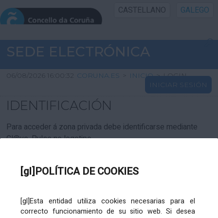
CASTELLANO
GALEGO
INICIO SEDE
SEDE ELECTRÓNICA
INICIO
06/08/2026 16:00:32
CORUNA.ES
>
INICIO
>
LOGIN
INICIAR SESIÓN
INFORMACIÓN PÚBLICA
IDENTIFICACIÓN
CARTAFOL CIDADÁN
Para acceder á zona privada debe identificarse mediante
Cl@ve. Pulse no logotipo
UTILIDADES
[gl]POLÍTICA DE COOKIES
AXUDA
[gl]Esta entidad utiliza cookies necesarias para el
correcto funcionamiento de su sitio web. Si desea