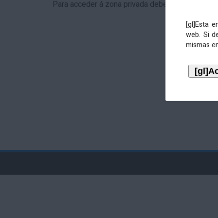
Para acceder á zona privada debe identificarse 
[gl]Esta 
web. Si d
mismas en