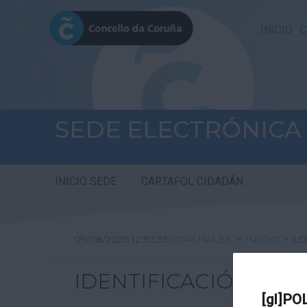
INICIO
C
SEDE ELECTRÓNICA
INICIO SEDE
CARTAFOL CIDADÁN
09/08/2026 12:30:35
CORUNA.ES
>
INICIO
>
LO
IDENTIFICACIÓN
[gl]PO