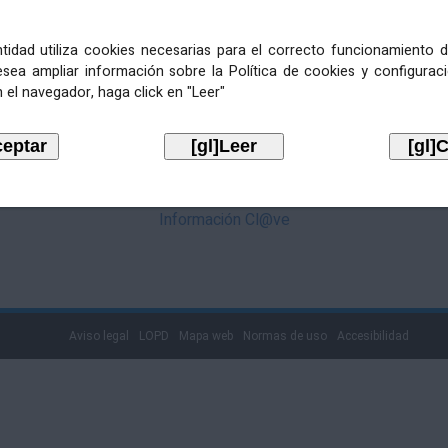
mediante Cl@ve. Pulse no logotipo
entidad utiliza cookies necesarias para el correcto funcionamiento d
esea ampliar información sobre la Política de cookies y configurac
 el navegador, haga click en "Leer"
Información Cl@ve
Aviso legal
LOPD
Mapa web
Normas de uso
Accesibilidad