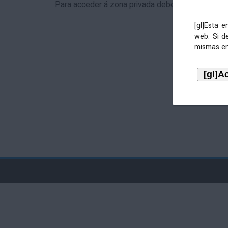
Para acceder á zona privada debe identificarse 
[gl]Esta 
web. Si d
mismas en