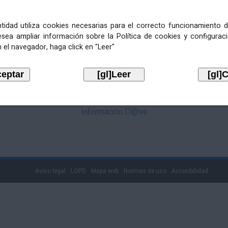
mediante Cl@ve. Pulse no logotipo
entidad utiliza cookies necesarias para el correcto funcionamiento d
esea ampliar información sobre la Política de cookies y configurac
 el navegador, haga click en "Leer"
Información Cl@ve
Aviso legal
LOPD
Mapa web
Normas de uso
Accesibilidad