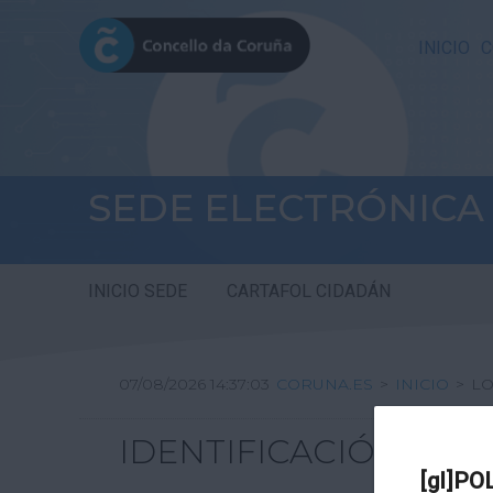
INICIO
C
SEDE ELECTRÓNICA
INICIO SEDE
CARTAFOL CIDADÁN
07/08/2026 14:37:03
CORUNA.ES
>
INICIO
>
LO
IDENTIFICACIÓN
[gl]PO