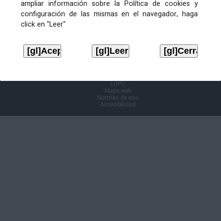
ampliar información sobre la Política de cookies y
configuración de las mismas en el navegador, haga
Información Cl@ve
click en "Leer"
Aviso legal
LOPD
Mapa web
Normas de uso
Accesibilidad