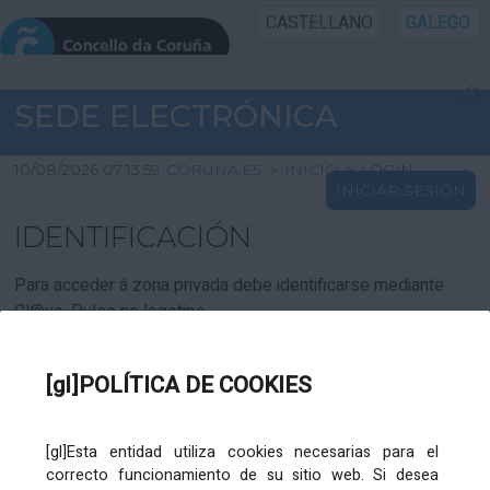
CASTELLANO
GALEGO
INICIO SEDE
SEDE ELECTRÓNICA
INICIO
10/08/2026 07:13:59
CORUNA.ES
>
INICIO
>
LOGIN
INICIAR SESIÓN
INFORMACIÓN PÚBLICA
IDENTIFICACIÓN
CARTAFOL CIDADÁN
Para acceder á zona privada debe identificarse mediante
Cl@ve. Pulse no logotipo
UTILIDADES
[gl]POLÍTICA DE COOKIES
AXUDA
[gl]Esta entidad utiliza cookies necesarias para el
correcto funcionamiento de su sitio web. Si desea