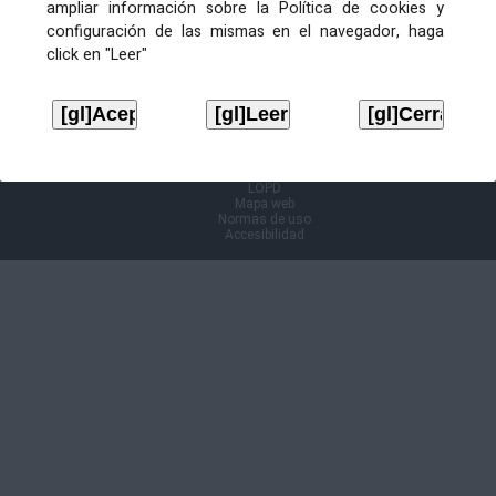
ampliar información sobre la Política de cookies y
configuración de las mismas en el navegador, haga
Información Cl@ve
click en "Leer"
Aviso legal
LOPD
Mapa web
Normas de uso
Accesibilidad