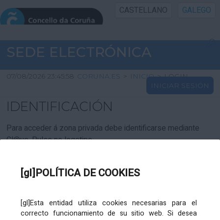
CASTELLANO
GALEGO
INICIO SEDE
SEDE ELECTRÓNICA
INICIO
07/08/2026 23:45:58
CORUNA.ES
>
INICIO
>
LOGIN
INICIAR SESIÓN
INFORMACIÓN PÚBLICA
IDENTIFICACIÓN
CARTAFOL CIDADÁN
Para acceder á zona privada debe identificarse mediante
Cl@ve. Pulse no logotipo
UTILIDADES
[gl]POLÍTICA DE COOKIES
AXUDA
[gl]Esta entidad utiliza cookies necesarias para el
correcto funcionamiento de su sitio web. Si desea