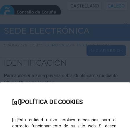
CASTELLANO
GALEGO
INICIO SEDE
SEDE ELECTRÓNICA
INICIO
09/08/2026 10:58:59
CORUNA.ES
>
INICIO
>
LOGIN
INICIAR SESIÓN
INFORMACIÓN PÚBLICA
IDENTIFICACIÓN
CARTAFOL CIDADÁN
Para acceder á zona privada debe identificarse mediante
Cl@ve. Pulse no logotipo
UTILIDADES
[gl]POLÍTICA DE COOKIES
AXUDA
[gl]Esta entidad utiliza cookies necesarias para el
correcto funcionamiento de su sitio web. Si desea