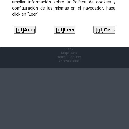
ampliar información sobre la Política de cookies y
configuración de las mismas en el navegador, haga
Información Cl@ve
click en "Leer"
Aviso legal
LOPD
Mapa web
Normas de uso
Accesibilidad