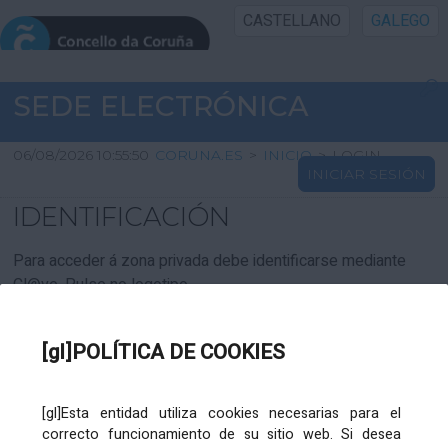
CASTELLANO
GALEGO
INICIO SEDE
SEDE ELECTRÓNICA
INICIO
06/08/2026 10:55:50
CORUNA.ES
>
INICIO
>
LOGIN
INICIAR SESIÓN
INFORMACIÓN PÚBLICA
IDENTIFICACIÓN
CARTAFOL CIDADÁN
Para acceder á zona privada debe identificarse mediante
Cl@ve. Pulse no logotipo
UTILIDADES
[gl]POLÍTICA DE COOKIES
AXUDA
[gl]Esta entidad utiliza cookies necesarias para el
correcto funcionamiento de su sitio web. Si desea