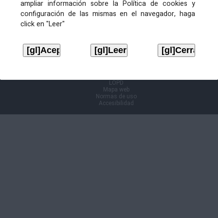
ampliar información sobre la Política de cookies y
configuración de las mismas en el navegador, haga
Información Cl@ve
click en "Leer"
Aviso legal
LOPD
Mapa web
Normas de uso
Accesibilidad