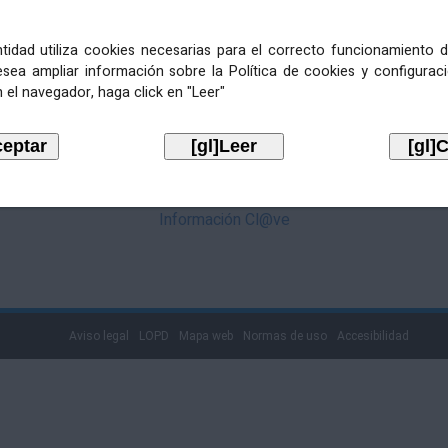
mediante Cl@ve. Pulse no logotipo
entidad utiliza cookies necesarias para el correcto funcionamiento d
esea ampliar información sobre la Política de cookies y configurac
 el navegador, haga click en "Leer"
Información Cl@ve
Aviso legal
LOPD
Mapa web
Normas de uso
Accesibilidad