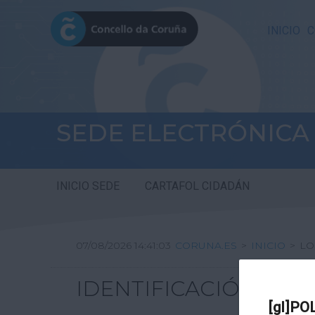
INICIO
C
SEDE ELECTRÓNICA
INICIO SEDE
CARTAFOL CIDADÁN
07/08/2026 14:41:03
CORUNA.ES
>
INICIO
>
LO
IDENTIFICACIÓN
[gl]PO