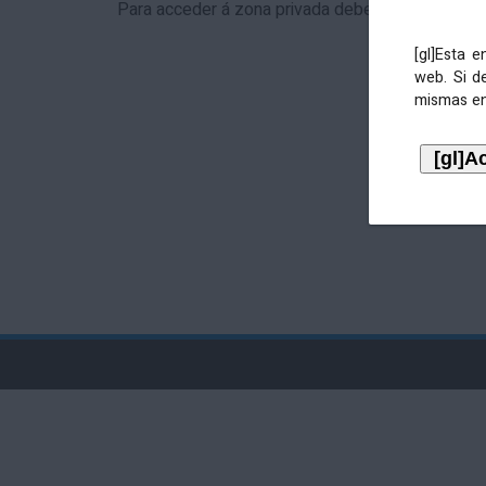
Para acceder á zona privada debe identificarse 
[gl]Esta 
web. Si d
mismas en