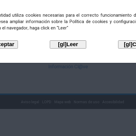
mediante Cl@ve. Pulse no logotipo
entidad utiliza cookies necesarias para el correcto funcionamiento d
esea ampliar información sobre la Política de cookies y configurac
 el navegador, haga click en "Leer"
Información Cl@ve
Aviso legal
LOPD
Mapa web
Normas de uso
Accesibilidad