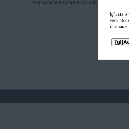
Para acceder á zona privada debe identificarse 
[gl]Esta 
web. Si d
mismas en