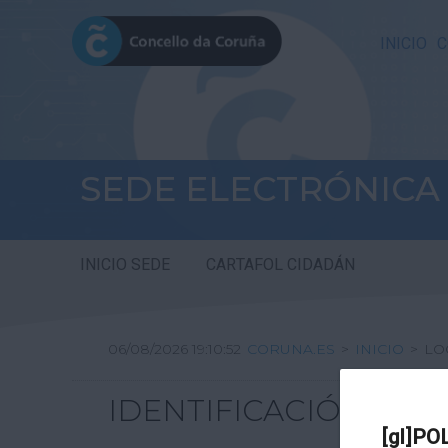
INICIO
C
SEDE ELECTRÓNICA
INICIO SEDE
CARTAFOL CIDADÁN
06/08/2026 19:10:52
CORUNA.ES
>
INICIO
>
LO
IDENTIFICACIÓN
[gl]PO