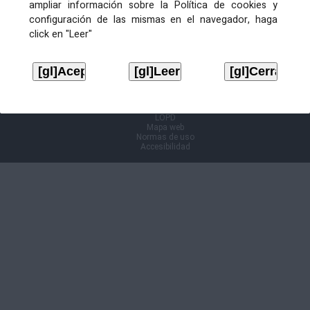
ampliar información sobre la Política de cookies y
configuración de las mismas en el navegador, haga
Información Cl@ve
click en "Leer"
Aviso legal
LOPD
Mapa web
Normas de uso
Accesibilidad