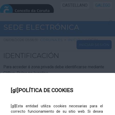
CASTELLANO
GALEGO
INICIO SEDE
SEDE ELECTRÓNICA
INICIO
06/08/2026 05:56:59
CORUNA.ES
>
INICIO
>
LOGIN
INICIAR SESIÓN
INFORMACIÓN PÚBLICA
IDENTIFICACIÓN
CARTAFOL CIDADÁN
Para acceder á zona privada debe identificarse mediante
Cl@ve. Pulse no logotipo
UTILIDADES
[gl]POLÍTICA DE COOKIES
AXUDA
[gl]Esta entidad utiliza cookies necesarias para el
correcto funcionamiento de su sitio web. Si desea