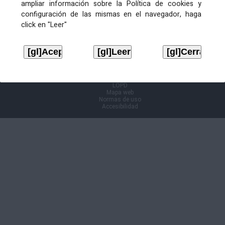
ampliar información sobre la Política de cookies y
configuración de las mismas en el navegador, haga
Información Cl@ve
click en "Leer"
Aviso legal
LOPD
Mapa web
Normas de uso
Accesibilidad