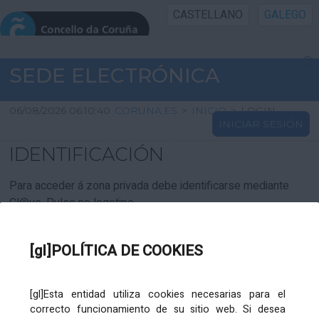
CASTELLANO
GALEGO
INICIO SEDE
SEDE ELECTRÓNICA
INICIO
06/08/2026 06:10:40
CORUNA.ES
>
INICIO
>
LOGIN
INICIAR SESIÓN
INFORMACIÓN PÚBLICA
IDENTIFICACIÓN
CARTAFOL CIDADÁN
Para acceder á zona privada debe identificarse mediante
Cl@ve. Pulse no logotipo
UTILIDADES
[gl]POLÍTICA DE COOKIES
AXUDA
[gl]Esta entidad utiliza cookies necesarias para el
correcto funcionamiento de su sitio web. Si desea