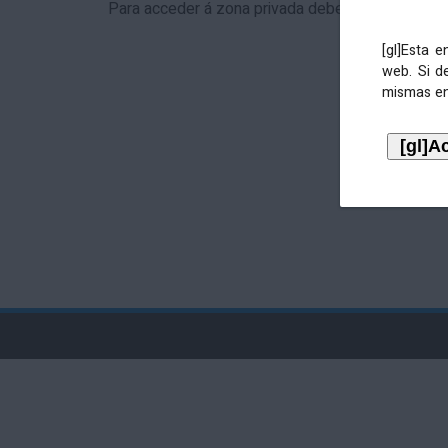
Para acceder á zona privada debe identificarse 
[gl]Esta 
web. Si d
mismas en