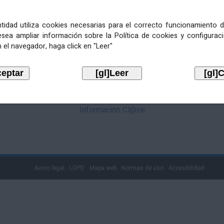
mediante Cl@ve. Pulse no logotipo
entidad utiliza cookies necesarias para el correcto funcionamiento d
esea ampliar información sobre la Política de cookies y configurac
 el navegador, haga click en "Leer"
Información Cl@ve
Aviso legal
LOPD
Mapa web
Normas de uso
Accesibilidad