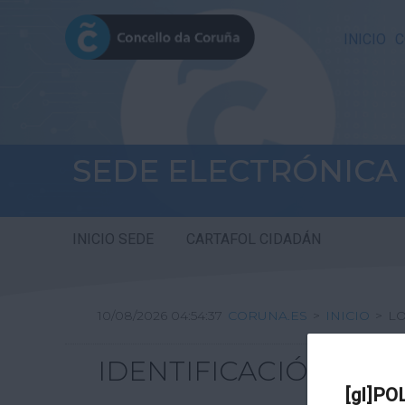
INICIO
C
SEDE ELECTRÓNICA
INICIO SEDE
CARTAFOL CIDADÁN
10/08/2026 04:54:37
CORUNA.ES
>
INICIO
>
L
IDENTIFICACIÓN
[gl]PO